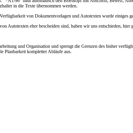
B. “*A1/96” baut automatisch den Briefkopf mit Anschrift, Betreff, Anre
atzhalter in die Texte übernommen werden.
e Verfügbarkeit von Dokumentvorlagen und Autotexten wurde einiges ge
on Autotexten eher bescheiden sind, haben wir uns entschieden, hier 
arbeitung und Organisation und sprengt die Grenzen des bisher verf
le Planbarkeit kompletter Abläufe aus.