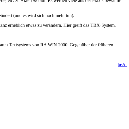
de, etc. zu Akte 1/96 auf. Es werden viele aus der Praxis bewährte
ändert (und es wird sich noch mehr tun).
ganz erheblich etwas zu verändern. Hier greift das TBX-System.
ügbaren Textsystems von RA WIN 2000. Gegenüber der früheren
beA