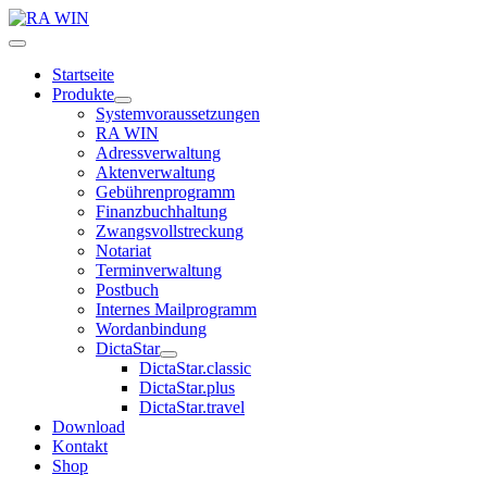
Startseite
Produkte
Systemvoraussetzungen
RA WIN
Adressverwaltung
Aktenverwaltung
Gebührenprogramm
Finanzbuchhaltung
Zwangsvollstreckung
Notariat
Terminverwaltung
Postbuch
Internes Mailprogramm
Wordanbindung
DictaStar
DictaStar.classic
DictaStar.plus
DictaStar.travel
Download
Kontakt
Shop