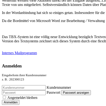
Weiterhin werden viele Aktionen direkt bei der Eingabe ausgelöst, z.
Texte von uns mitgeliefert. Selbstverständlich können Daten über Pl
In der Wordanbindung hat sich so einiges getan. Insbesondere für di
Da die Bordmittel von Microsoft Word zur Bearbeitung / Verwaltung v
Das TBX-System ist eine völlig neue Entwicklung bezüglich Textver
Version des Textsystems zeichnet sich dieses System durch eine flexib
Internes Mailprogramm
Anmelden
Eingabeform ihrer Kundennummer
z. B.: 202300123
Kundennummer
Passwort
Passwort anzeigen
Angemeldet bleiben
Anmelden